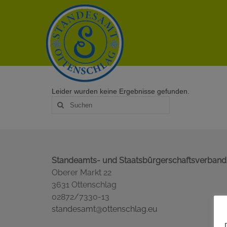
Leider wurden keine Ergebnisse gefunden.
Suche
nach:
Standeamts- und Staatsbürgerschaftsverband
Oberer Markt 22
3631 Ottenschlag
02872/7330-13
standesamt@ottenschlag.eu