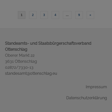
Seitennummerierung
1
2
3
4
…
9
»
der
Beiträge
Standeamts- und Staatsbürgerschaftsverband
Ottenschlag
Oberer Markt 22
3631 Ottenschlag
02872/7330-13
standesamt@ottenschlag.eu
Impressum
Datenschutzerklärung