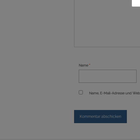
Name
*
Name, E-Mail-Adresse und Webs