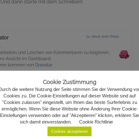
. Und dann starte mit dem Schreiben!
ator
24. Januar 2018
|
Reply
.
earbeiten und Löschen von Kommentaren zu beginnen,
re-Ansicht im Dashboard.
oren kommen von
Gravatar
.
Cookie Zustimmung
ntar
Durch die weitere Nutzung der Seite stimmen Sie der Verwendung vo
Cookies zu. Die Cookie-Einstellungen auf dieser Website sind auf
ht veröffentlicht.
Erforderliche Felder sind mit
*
markiert
"Cookies zulassen" eingestellt, um Ihnen das beste Surferlebnis zu
ermöglichen. Wenn Sie diese Website ohne Änderung Ihrer Cookie-
Einstellungen verwenden oder auf "Akzeptieren" klicken, erklären Sie
sich damit einverstanden.
Cookie Richtlinie
Cookies akzeptieren