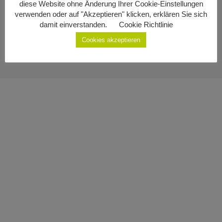
diese Website ohne Änderung Ihrer Cookie-Einstellungen
Impressum
Geburten
verwenden oder auf "Akzeptieren" klicken, erklären Sie sich
damit einverstanden.
Cookie Richtlinie
Datenschutzerklärung
Staatsbürgerschaft
Cookies akzeptieren
Sterbefälle
Gemeinde Ottenschlag
Kontakt