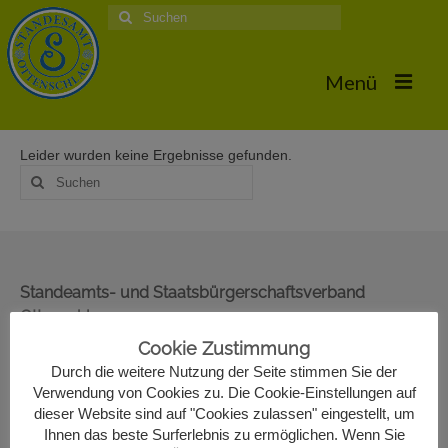
Suche
nach:
Menü
Leider wurden keine Ergebnisse gefunden.
Home
Suche
nach:
Hochzeiten
Trauungstermine & Erforderliche Dokumente
Hochzeiten 2026
Standeamts- und Staatsbürgerschaftsverband
Ottenschlag
Hochzeiten 2025
Oberer Markt 22
Cookie Zustimmung
Hochzeiten 2024
3631 Ottenschlag
Durch die weitere Nutzung der Seite stimmen Sie der
02872/7330-13
Verwendung von Cookies zu. Die Cookie-Einstellungen auf
Hochzeiten 2017
standesamt@ottenschlag.eu
dieser Website sind auf "Cookies zulassen" eingestellt, um
Ihnen das beste Surferlebnis zu ermöglichen. Wenn Sie