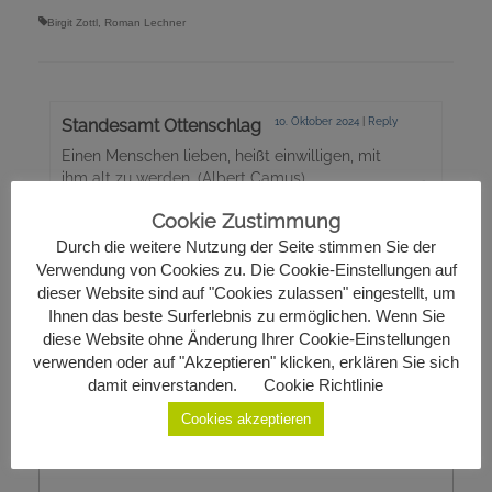
Birgit Zottl
,
Roman Lechner
Standesamt Ottenschlag
10. Oktober 2024
|
Reply
Einen Menschen lieben, heißt einwilligen, mit
ihm alt zu werden. (Albert Camus)
Herzlichen Glückwunsch zur Hochzeit und für
Cookie Zustimmung
Euren gemeinsamen Lebensweg alles Gute
wünscht das Standesamt Ottenschlag!
Durch die weitere Nutzung der Seite stimmen Sie der
Verwendung von Cookies zu. Die Cookie-Einstellungen auf
dieser Website sind auf "Cookies zulassen" eingestellt, um
Ihnen das beste Surferlebnis zu ermöglichen. Wenn Sie
Schreibe einen Kommentar
diese Website ohne Änderung Ihrer Cookie-Einstellungen
verwenden oder auf "Akzeptieren" klicken, erklären Sie sich
Deine E-Mail-Adresse wird nicht veröffentlicht.
damit einverstanden.
Cookie Richtlinie
Erforderliche Felder sind mit
*
markiert
Cookies akzeptieren
Kommentar
*