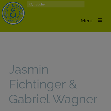
Suche
nach:
Menü
Home
Hochzeiten
Trauungstermine & Erforderliche Dokumente
Jasmin
Hochzeiten 2026
Fichtinger &
Hochzeiten 2025
Hochzeiten 2024
Gabriel Wagner
Hochzeiten 2017