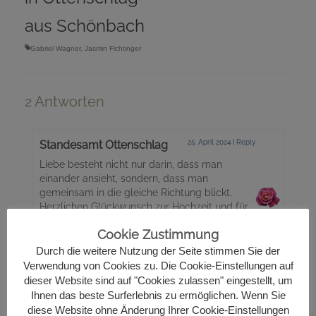
aus Schönbach
Gabriel Wagner
,
Jasmin Fichtinger
2 Antworten
Standesamt Ottenschlag
25. April 2024
|
Reply
Liebe besteht nicht nur darin, dass man
einander ansieht, sondern, dass man
gemeinsam in die gleiche Richtung blickt.
Herzlichen Glückwunsch zur Hochzeit und für
Euren gemeinsamen Lebensweg alles Gute
Cookie Zustimmung
wünscht das Standesamt Ottenschlag!
Durch die weitere Nutzung der Seite stimmen Sie der
Verwendung von Cookies zu. Die Cookie-Einstellungen auf
dieser Website sind auf "Cookies zulassen" eingestellt, um
Viktoria Weinmann
20. September 2024
|
Reply
Ihnen das beste Surferlebnis zu ermöglichen. Wenn Sie
diese Website ohne Änderung Ihrer Cookie-Einstellungen
Herzlichen Glückwunsch zur Hochzeit und nur