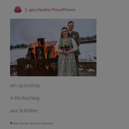
Geburten
1
Staatsbürgerschaft
Sterbefälle
Gemeinde Ottenschlag
Kontakt
am 15.02.2025
in Kirchschlag
aus St.Pölten
Julia Fischer
,
Michael Hammerl