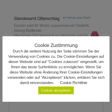
Standesamt Ottenschlag
18. Februar 2025
|
Reply
Einzeln seid ihr Worte, zusammen ein Gedicht.
(Georg Bydlinski)
Herzlichen Glückwunsch zur Hochzeit und für
Euren gemeinsamen Lebensweg alles Gute
Cookie Zustimmung
wünscht das Standesamt Ottenschlag!
Durch die weitere Nutzung der Seite stimmen Sie der
Verwendung von Cookies zu. Die Cookie-Einstellungen auf
dieser Website sind auf "Cookies zulassen" eingestellt, um
Schreibe einen Kommentar
Ihnen das beste Surferlebnis zu ermöglichen. Wenn Sie
diese Website ohne Änderung Ihrer Cookie-Einstellungen
Deine E-Mail-Adresse wird nicht veröffentlicht.
verwenden oder auf "Akzeptieren" klicken, erklären Sie sich
Erforderliche Felder sind mit
*
markiert
damit einverstanden.
Cookie Richtlinie
Cookies akzeptieren
Kommentar
*