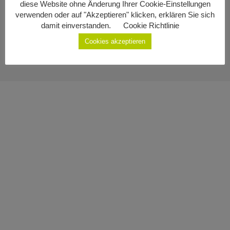
diese Website ohne Änderung Ihrer Cookie-Einstellungen
Impressum
Geburten
verwenden oder auf "Akzeptieren" klicken, erklären Sie sich
damit einverstanden.
Cookie Richtlinie
Datenschutzerklärung
Staatsbürgerschaft
Cookies akzeptieren
Sterbefälle
Gemeinde Ottenschlag
Kontakt