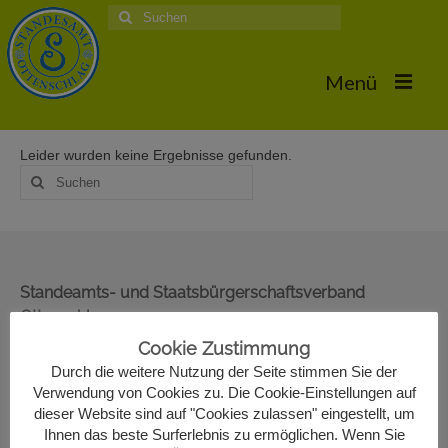
Suche
nach:
Menü
Leider wurden keine Ergebnisse gefunden.
Home
Suche
nach:
Hochzeiten
Trauungstermine & Erforderliche Dokumente
Hochzeiten 2026
Standeamts- und Staatsbürgerschaftsverband
Ottenschlag
Hochzeiten 2025
Oberer Markt 22
Cookie Zustimmung
Hochzeiten 2024
3631 Ottenschlag
Durch die weitere Nutzung der Seite stimmen Sie der
02872/7330-13
Verwendung von Cookies zu. Die Cookie-Einstellungen auf
Hochzeiten 2017
standesamt@ottenschlag.eu
dieser Website sind auf "Cookies zulassen" eingestellt, um
Ihnen das beste Surferlebnis zu ermöglichen. Wenn Sie