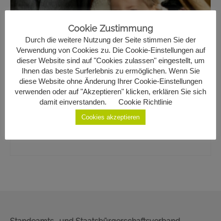
Geburten
Cookie Zustimmung
Staatsbürgerschaft
Durch die weitere Nutzung der Seite stimmen Sie der
Verwendung von Cookies zu. Die Cookie-Einstellungen auf
Sterbefälle
Elisabeth Bauer & Andreas
dieser Website sind auf "Cookies zulassen" eingestellt, um
Ihnen das beste Surferlebnis zu ermöglichen. Wenn Sie
Gemeinde Ottenschlag
diese Website ohne Änderung Ihrer Cookie-Einstellungen
Winkler
verwenden oder auf "Akzeptieren" klicken, erklären Sie sich
Kontakt
damit einverstanden.
Cookie Richtlinie
2
Cookies akzeptieren
am 18.10.2025 in Ottenschlag aus Großgöttfritz