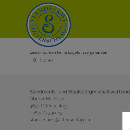
Leider wurden keine Ergebnisse gefunden.
Suche
nach:
Standeamts- und Staatsbürgerschaftsverband
Oberer Markt 22
3631 Ottenschlag
02872/7330-13
standesamt@ottenschlag.eu