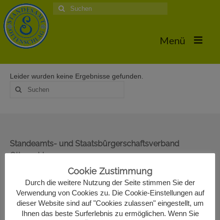
Suche
nach:
Menü
Leider wurden keine Ergebnisse gefunden.
Home
Suche
nach:
Hochzeiten
Trauungstermine & Erforderliche Dokumente
Hochzeiten 2026
Standeamts- und Staatsbürgerschaftsverband
Ottenschlag
Hochzeiten 2025
Oberer Markt 22
Cookie Zustimmung
Hochzeiten 2024
3631 Ottenschlag
Durch die weitere Nutzung der Seite stimmen Sie der
02872/7330-13
Verwendung von Cookies zu. Die Cookie-Einstellungen auf
Hochzeiten 2017
standesamt@ottenschlag.eu
dieser Website sind auf "Cookies zulassen" eingestellt, um
Ihnen das beste Surferlebnis zu ermöglichen. Wenn Sie