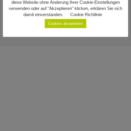
diese Website ohne Änderung Ihrer Cookie-Einstellungen
Impressum
Geburten
verwenden oder auf "Akzeptieren" klicken, erklären Sie sich
damit einverstanden.
Cookie Richtlinie
Datenschutzerklärung
Staatsbürgerschaft
Cookies akzeptieren
Sterbefälle
Gemeinde Ottenschlag
Kontakt