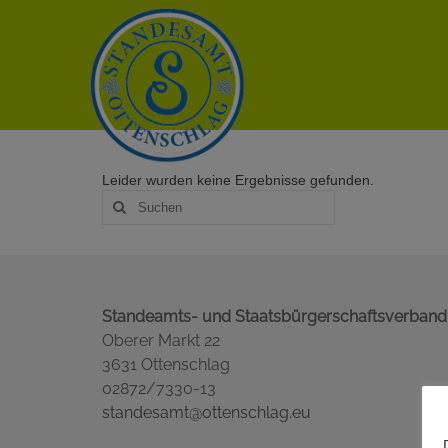
Leider wurden keine Ergebnisse gefunden.
Suche
nach:
Standeamts- und Staatsbürgerschaftsverband
Oberer Markt 22
3631 Ottenschlag
02872/7330-13
standesamt@ottenschlag.eu