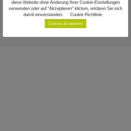
diese Website ohne Änderung Ihrer Cookie-Einstellungen
Impressum
Geburten
verwenden oder auf "Akzeptieren" klicken, erklären Sie sich
damit einverstanden.
Cookie Richtlinie
Datenschutzerklärung
Staatsbürgerschaft
Cookies akzeptieren
Sterbefälle
Gemeinde Ottenschlag
Kontakt