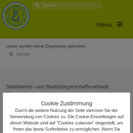
Suche
nach:
Menü
Leider wurden keine Ergebnisse gefunden.
Home
Suche
nach:
Hochzeiten
Trauungstermine & Erforderliche Dokumente
Hochzeiten 2026
Standeamts- und Staatsbürgerschaftsverband
Ottenschlag
Hochzeiten 2025
Oberer Markt 22
Cookie Zustimmung
Hochzeiten 2024
3631 Ottenschlag
Durch die weitere Nutzung der Seite stimmen Sie der
02872/7330-13
Verwendung von Cookies zu. Die Cookie-Einstellungen auf
Hochzeiten 2017
standesamt@ottenschlag.eu
dieser Website sind auf "Cookies zulassen" eingestellt, um
Ihnen das beste Surferlebnis zu ermöglichen. Wenn Sie