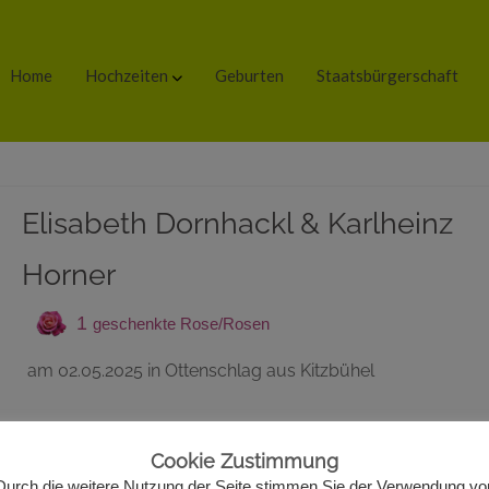
Home
Hochzeiten
Geburten
Staatsbürgerschaft
Elisabeth Dornhackl & Karlheinz
Horner
1
am 02.05.2025 in Ottenschlag aus Kitzbühel
Cookie Zustimmung
Durch die weitere Nutzung der Seite stimmen Sie der Verwendung vo