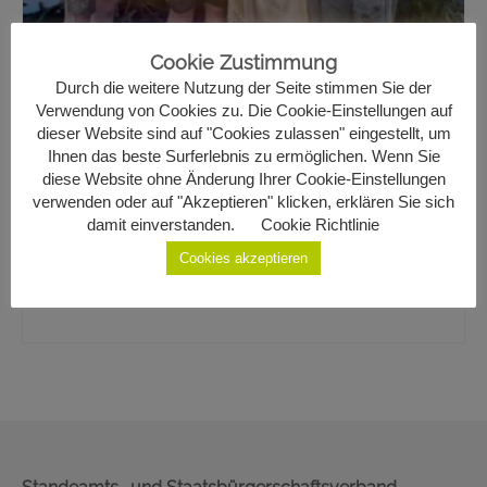
Geburten
Cookie Zustimmung
Staatsbürgerschaft
Durch die weitere Nutzung der Seite stimmen Sie der
Verwendung von Cookies zu. Die Cookie-Einstellungen auf
Sterbefälle
Katharina Kaswurm & Martin
dieser Website sind auf "Cookies zulassen" eingestellt, um
Ihnen das beste Surferlebnis zu ermöglichen. Wenn Sie
Gemeinde Ottenschlag
diese Website ohne Änderung Ihrer Cookie-Einstellungen
Zottl
verwenden oder auf "Akzeptieren" klicken, erklären Sie sich
Kontakt
damit einverstanden.
Cookie Richtlinie
2
Cookies akzeptieren
am 29.05.2026 in Ottenschlag aus Kottes