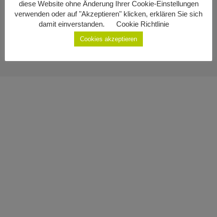
diese Website ohne Änderung Ihrer Cookie-Einstellungen
Impressum
Geburten
verwenden oder auf "Akzeptieren" klicken, erklären Sie sich
damit einverstanden.
Cookie Richtlinie
Datenschutzerklärung
Staatsbürgerschaft
Cookies akzeptieren
Sterbefälle
Gemeinde Ottenschlag
Kontakt