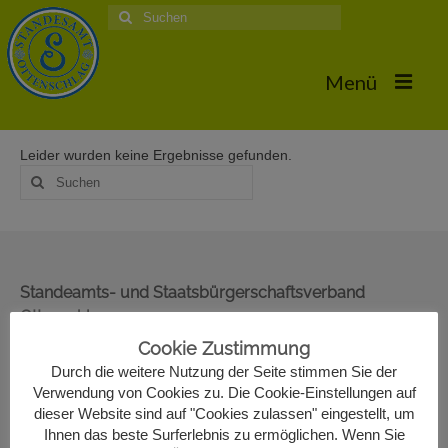
Suche
nach:
Menü
Leider wurden keine Ergebnisse gefunden.
Home
Suche
nach:
Hochzeiten
Trauungstermine & Erforderliche Dokumente
Hochzeiten 2026
Standeamts- und Staatsbürgerschaftsverband
Ottenschlag
Hochzeiten 2025
Oberer Markt 22
Cookie Zustimmung
Hochzeiten 2024
3631 Ottenschlag
Durch die weitere Nutzung der Seite stimmen Sie der
02872/7330-13
Verwendung von Cookies zu. Die Cookie-Einstellungen auf
Hochzeiten 2017
standesamt@ottenschlag.eu
dieser Website sind auf "Cookies zulassen" eingestellt, um
Ihnen das beste Surferlebnis zu ermöglichen. Wenn Sie