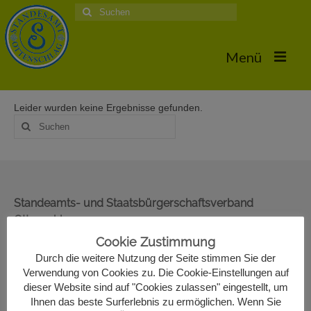
Suche
nach:
Menü
Leider wurden keine Ergebnisse gefunden.
Home
Suche
nach:
Hochzeiten
Trauungstermine & Erforderliche Dokumente
Hochzeiten 2026
Standeamts- und Staatsbürgerschaftsverband
Ottenschlag
Hochzeiten 2025
Oberer Markt 22
Cookie Zustimmung
Hochzeiten 2024
3631 Ottenschlag
Durch die weitere Nutzung der Seite stimmen Sie der
02872/7330-13
Verwendung von Cookies zu. Die Cookie-Einstellungen auf
Hochzeiten 2017
standesamt@ottenschlag.eu
dieser Website sind auf "Cookies zulassen" eingestellt, um
Ihnen das beste Surferlebnis zu ermöglichen. Wenn Sie