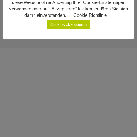
diese Website ohne Änderung Ihrer Cookie-Einstellungen
Impressum
Geburten
verwenden oder auf "Akzeptieren" klicken, erklären Sie sich
damit einverstanden.
Cookie Richtlinie
Datenschutzerklärung
Staatsbürgerschaft
Cookies akzeptieren
Sterbefälle
Gemeinde Ottenschlag
Kontakt