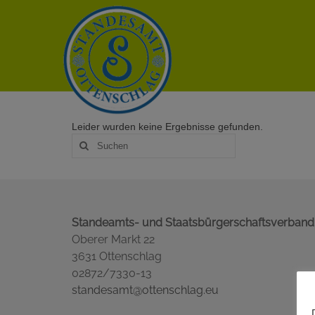
Leider wurden keine Ergebnisse gefunden.
Suche
nach:
Standeamts- und Staatsbürgerschaftsverband
Oberer Markt 22
3631 Ottenschlag
02872/7330-13
standesamt@ottenschlag.eu