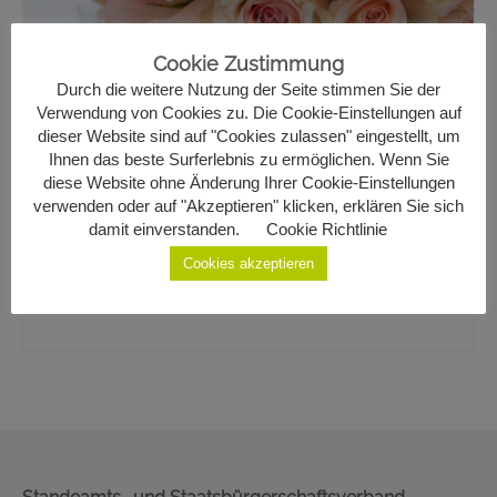
Geburten
Cookie Zustimmung
Staatsbürgerschaft
Durch die weitere Nutzung der Seite stimmen Sie der
Verwendung von Cookies zu. Die Cookie-Einstellungen auf
Sterbefälle
Monika Zainzinger & Roman
dieser Website sind auf "Cookies zulassen" eingestellt, um
Ihnen das beste Surferlebnis zu ermöglichen. Wenn Sie
Gemeinde Ottenschlag
diese Website ohne Änderung Ihrer Cookie-Einstellungen
Maier
verwenden oder auf "Akzeptieren" klicken, erklären Sie sich
Kontakt
damit einverstanden.
Cookie Richtlinie
1
Cookies akzeptieren
am 24.08.2024 in Sallingberg aus Wien