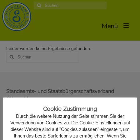
Suche
nach:
Menü
Leider wurden keine Ergebnisse gefunden.
Home
Suche
nach:
Hochzeiten
Trauungstermine & Erforderliche Dokumente
Hochzeiten 2026
Standeamts- und Staatsbürgerschaftsverband
Ottenschlag
Hochzeiten 2025
Oberer Markt 22
Cookie Zustimmung
Hochzeiten 2024
3631 Ottenschlag
Durch die weitere Nutzung der Seite stimmen Sie der
02872/7330-13
Verwendung von Cookies zu. Die Cookie-Einstellungen auf
Hochzeiten 2017
standesamt@ottenschlag.eu
dieser Website sind auf "Cookies zulassen" eingestellt, um
Ihnen das beste Surferlebnis zu ermöglichen. Wenn Sie