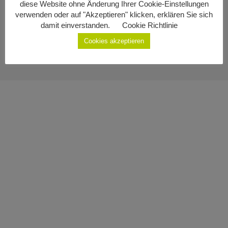
diese Website ohne Änderung Ihrer Cookie-Einstellungen
Impressum
Geburten
verwenden oder auf "Akzeptieren" klicken, erklären Sie sich
damit einverstanden.
Cookie Richtlinie
Datenschutzerklärung
Staatsbürgerschaft
Cookies akzeptieren
Sterbefälle
Gemeinde Ottenschlag
Kontakt