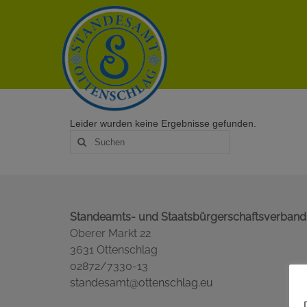
Leider wurden keine Ergebnisse gefunden.
Suche
nach:
Standeamts- und Staatsbürgerschaftsverband
Oberer Markt 22
3631 Ottenschlag
02872/7330-13
standesamt@ottenschlag.eu