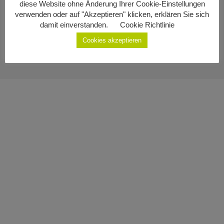
diese Website ohne Änderung Ihrer Cookie-Einstellungen
Impressum
Geburten
verwenden oder auf "Akzeptieren" klicken, erklären Sie sich
damit einverstanden.
Cookie Richtlinie
Datenschutzerklärung
Staatsbürgerschaft
Cookies akzeptieren
Sterbefälle
Gemeinde Ottenschlag
Kontakt