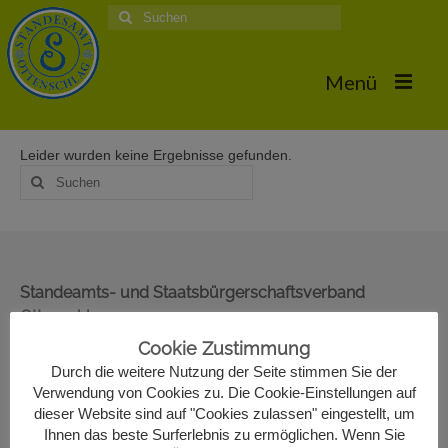
Suche
nach:
Menü
Leider wurden keine Ergebnisse gefunden.
Home
Suche
nach:
Hochzeiten
Trauungstermine & Erforderliche Dokumente
Hochzeiten 2026
Standeamts- und Staatsbürgerschaftsverband
Ottenschlag
Hochzeiten 2025
Oberer Markt 22
Cookie Zustimmung
Hochzeiten 2024
3631 Ottenschlag
Durch die weitere Nutzung der Seite stimmen Sie der
02872/7330-13
Verwendung von Cookies zu. Die Cookie-Einstellungen auf
Hochzeiten 2017
standesamt@ottenschlag.eu
dieser Website sind auf "Cookies zulassen" eingestellt, um
Ihnen das beste Surferlebnis zu ermöglichen. Wenn Sie