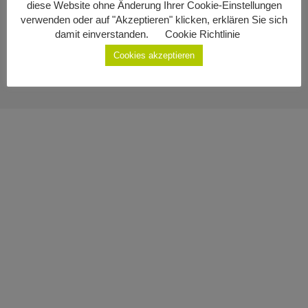
diese Website ohne Änderung Ihrer Cookie-Einstellungen
Impressum
Geburten
verwenden oder auf "Akzeptieren" klicken, erklären Sie sich
damit einverstanden.
Cookie Richtlinie
Datenschutzerklärung
Staatsbürgerschaft
Cookies akzeptieren
Sterbefälle
Gemeinde Ottenschlag
Kontakt