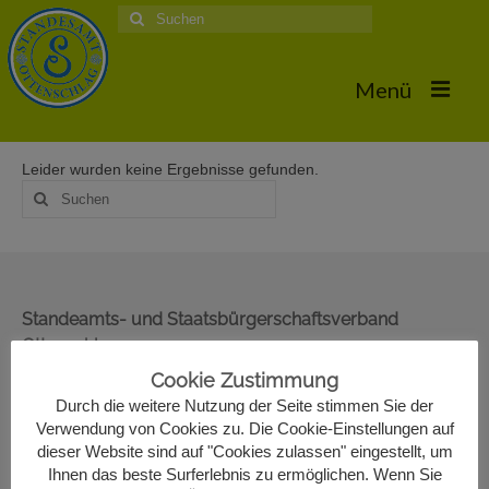
Suche
nach:
Menü
Leider wurden keine Ergebnisse gefunden.
Home
Suche
nach:
Hochzeiten
Trauungstermine & Erforderliche Dokumente
Hochzeiten 2026
Standeamts- und Staatsbürgerschaftsverband
Ottenschlag
Hochzeiten 2025
Oberer Markt 22
Cookie Zustimmung
Hochzeiten 2024
3631 Ottenschlag
Durch die weitere Nutzung der Seite stimmen Sie der
02872/7330-13
Verwendung von Cookies zu. Die Cookie-Einstellungen auf
Hochzeiten 2017
standesamt@ottenschlag.eu
dieser Website sind auf "Cookies zulassen" eingestellt, um
Ihnen das beste Surferlebnis zu ermöglichen. Wenn Sie