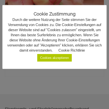
Geburten
Cookie Zustimmung
Staatsbürgerschaft
Durch die weitere Nutzung der Seite stimmen Sie der
Verwendung von Cookies zu. Die Cookie-Einstellungen auf
Sterbefälle
Carina Steindl & Thomas
dieser Website sind auf "Cookies zulassen" eingestellt, um
Ihnen das beste Surferlebnis zu ermöglichen. Wenn Sie
Gemeinde Ottenschlag
diese Website ohne Änderung Ihrer Cookie-Einstellungen
Schierhuber
verwenden oder auf "Akzeptieren" klicken, erklären Sie sich
Kontakt
damit einverstanden.
Cookie Richtlinie
1
Cookies akzeptieren
am 01.06.2024 in Ottenschlag aus Sallingberg