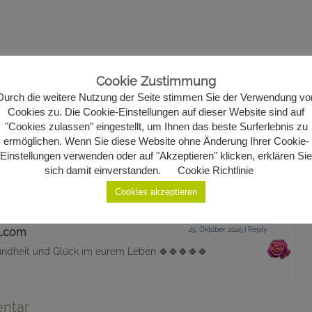
Cookie Zustimmung
Durch die weitere Nutzung der Seite stimmen Sie der Verwendung vo
Cookies zu. Die Cookie-Einstellungen auf dieser Website sind auf
"Cookies zulassen" eingestellt, um Ihnen das beste Surferlebnis zu
5. Mai 2025
|
Reply
ermöglichen. Wenn Sie diese Website ohne Änderung Ihrer Cookie-
einwilligen, mit ihm alt zu werden. (Albert Camus)
Einstellungen verwenden oder auf "Akzeptieren" klicken, erklären Sie
 Hochzeit und für Euren gemeinsamen Lebensweg alles
sich damit einverstanden.
Cookie Richtlinie
t Ottenschlag!
Cookies akzeptieren
l.com
25. Oktober 2025
|
Reply
undheit und Glück im eurem Leben 🍀🍀🍀🍀🍀
ntar