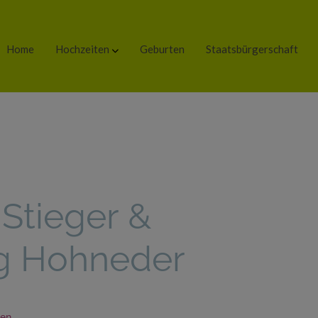
Home
Hochzeiten
Geburten
Staatsbürgerschaft
 Stieger &
g Hohneder