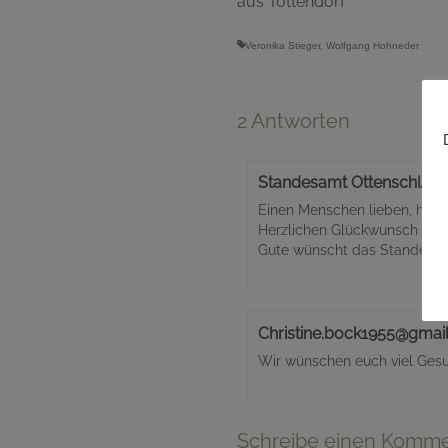
aus Tottendorf
Veronika Stieger
,
Wolfgang Hohneder
2 Antworten
Standesamt Ottenschlag
Einen Menschen lieben, heißt 
Herzlichen Glückwunsch zur
Gute wünscht das Standesam
Christine.bock1955@gmai
Wir wünschen euch viel Ges
Schreibe einen Komme