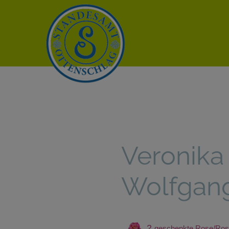
Veronika
Wolfgan
2