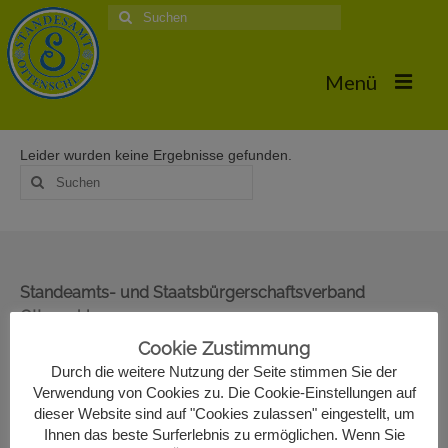
Suche
nach:
Menü
Leider wurden keine Ergebnisse gefunden.
Home
Suche
nach:
Hochzeiten
Trauungstermine & Erforderliche Dokumente
Hochzeiten 2026
Standeamts- und Staatsbürgerschaftsverband
Ottenschlag
Hochzeiten 2025
Oberer Markt 22
Cookie Zustimmung
Hochzeiten 2024
3631 Ottenschlag
Durch die weitere Nutzung der Seite stimmen Sie der
02872/7330-13
Verwendung von Cookies zu. Die Cookie-Einstellungen auf
Hochzeiten 2017
standesamt@ottenschlag.eu
dieser Website sind auf "Cookies zulassen" eingestellt, um
Ihnen das beste Surferlebnis zu ermöglichen. Wenn Sie