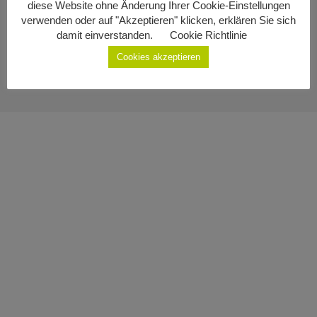
diese Website ohne Änderung Ihrer Cookie-Einstellungen
Impressum
Geburten
verwenden oder auf "Akzeptieren" klicken, erklären Sie sich
damit einverstanden.
Cookie Richtlinie
Datenschutzerklärung
Staatsbürgerschaft
Cookies akzeptieren
Sterbefälle
Gemeinde Ottenschlag
Kontakt