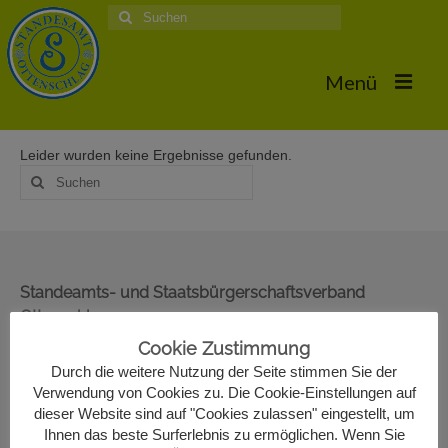
Suche
nach:
Menü
Leider wurden keine Ergebnisse gefunden.
Home
Suche
nach:
Hochzeiten
Trauungstermine & Erforderliche Dokumente
Hochzeiten 2026
Standeamts- und Staatsbürgerschaftsverband
Ottenschlag
Hochzeiten 2025
Oberer Markt 22
Cookie Zustimmung
Hochzeiten 2024
3631 Ottenschlag
Durch die weitere Nutzung der Seite stimmen Sie der
02872/7330-13
Verwendung von Cookies zu. Die Cookie-Einstellungen auf
Hochzeiten 2017
standesamt@ottenschlag.eu
dieser Website sind auf "Cookies zulassen" eingestellt, um
Ihnen das beste Surferlebnis zu ermöglichen. Wenn Sie