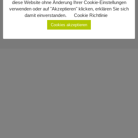
diese Website ohne Änderung Ihrer Cookie-Einstellungen
Impressum
Geburten
verwenden oder auf "Akzeptieren" klicken, erklären Sie sich
damit einverstanden.
Cookie Richtlinie
Datenschutzerklärung
Staatsbürgerschaft
Cookies akzeptieren
Sterbefälle
Gemeinde Ottenschlag
Kontakt